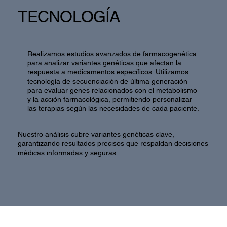
TECNOLOGÍA
Realizamos estudios avanzados de farmacogenética
para analizar variantes genéticas que afectan la
respuesta a medicamentos específicos. Utilizamos
tecnología de secuenciación de última generación
para evaluar genes relacionados con el metabolismo
y la acción farmacológica, permitiendo personalizar
las terapias según las necesidades de cada paciente.
Nuestro análisis cubre variantes genéticas clave,
garantizando resultados precisos que respaldan decisiones
médicas informadas y seguras.