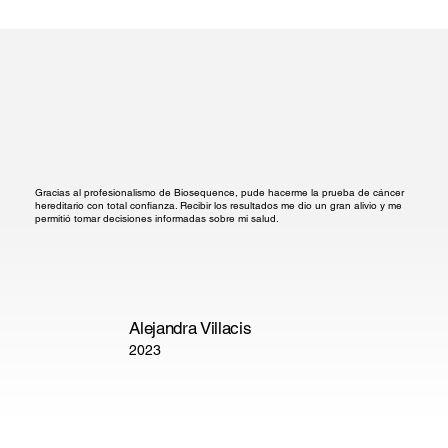
Gracias al profesionalismo de Biosequence, pude hacerme la prueba de cáncer
hereditario con total confianza. Recibir los resultados me dio un gran alivio y me
permitió tomar decisiones informadas sobre mi salud.
Alejandra Villacis
2023